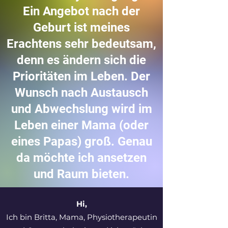
Ein Angebot nach der
Geburt ist meines
Erachtens sehr bedeutsam,
denn es ändern sich die
Prioritäten im Leben. Der
Wunsch nach Austausch
und Abwechslung wird im
Leben einer Mama (oder
eines Papas) groß. Genau
da möchte ich ansetzen
und Raum bieten.
Hi,
Ich bin Britta, Mama, Physiotherapeutin