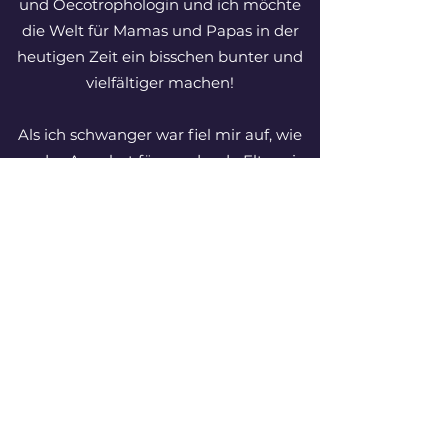
und Oecotrophologin und ich möchte
die Welt für Mamas und Papas in der
heutigen Zeit ein bisschen bunter und
vielfältiger machen!
Als ich schwanger war fiel mir auf, wie
rar das Angebot für werdende Eltern in
Tönisvorst ist. Ich war froh, als ich eine
sehr gute Kursleitung fand und habe
das Kursangebot von der
Geburtsvorbereitung bis zum 6.
Lebensmonat genossen.
Der Kontakt zu anderen
frischgebackenen Eltern bzw. Mamas
hat mich in dieser wilden Zeit sehr
unterstützt. Leider gibt es dieses
umfassende Angebot aus einer Hand
nun nicht mehr und auch die Angebote